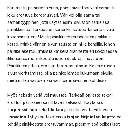
Kun mietit painikkeen väriä, poimi sivustosi väriteemasta
joku erottuva korostusväri. Väri voi olla sama tai
samantyyppinen, jota käytät esim. sivuston tärkeissä
painikkeissa. Tärkeää on kuitenkin katsoa tärkeitä sivuja
kokonaisuutena! Mieti painikkeen mahdollinen paikka ja
katso, minkä värinen sivun tausta on niillä kohdilla, johon
painike asettuu (muista katsella tilannetta eri kokoisessa
ikkunassa, mobiilikoosta isoon desktop -näyttöön).
Painikkeen pitäisi erottua tästä taustasta. Kokeile myös
sivun vierittämistä, sillä painike lähtee liukumaan sivulla,
mieti miten valitsemasi väri toimii sivun eri kohdissa.
Myös tekstin väriä voi muuttaa. Tärkeää on, että teksti
erottuu painikkeessa riittävän selkeästi. Käytä siis
tarpeeksi isoa tekstikokoa
ja fontin voi tarvittaessa
lihavoida
. Lyhyissä teksteissä
isojen kirjainten käyttö
voi
tehdä painikkeesta erottuvamman, pidemmissä pelkät isot