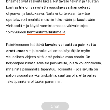
kirjaimet ovat raskaita lukea. Riittävälle tekstin ja taustan
kontrastille on saavutettavuusohjeissa ihan selkeät
ohjearvot ja laskukaava. Näitä ei kuitenkaan tarvitse
opetella, voit merkitä muistiin tekstivärin ja taustavärin
värikoodit – ja käydä varmistamassa värivalintojesi
toimivuuden
kontrastintarkistimella
.
Painikkeeseen lisättävä
kuvake voi auttaa painiketta
erottumaan
– ja kuvake voi antaa käyttäjälle myös
visuaalisen vihjeen siitä, että painike avaa chatin. On
helpompaa klikata sellaisia painikkeita, joista voi ennakoida,
mitä niitä painamalla tapahtuu. Toisaalta – jos sivuilla on
paljon visuaalisia yksityiskohtia, saattaa olla, että paljas
tekstipainike erottuukin paremmin.