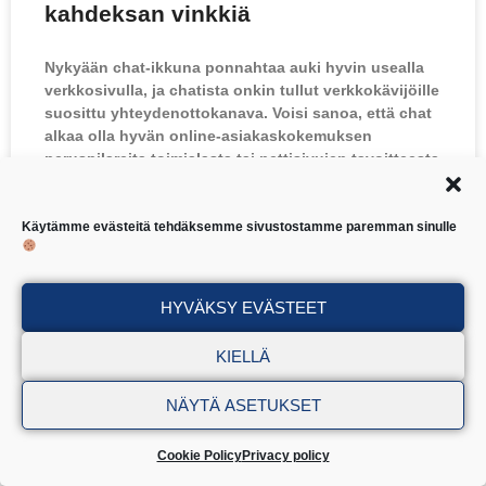
kahdeksan vinkkiä
Nykyään chat-ikkuna ponnahtaa auki hyvin usealla
verkkosivulla, ja chatista onkin tullut verkkokävijöille
suosittu yhteydenottokanava. Voisi sanoa, että chat
alkaa olla hyvän online-asiakaskokemuksen
peruspilareita toimialasta tai nettisivujen tavoitteesta
riippumatta. Mikäli harkinnassa on chatin
käyttöönotto omalle sivustollesi, on hyvä pohtia,
minkälainen chat-työkalu sopii juuri sinulle ja mitä
Käytämme evästeitä tehdäksemme sivustostamme paremman sinulle
kaikkea chatin menestyksekäs hyödyntäminen
edellyttää. Alla on listattuna muutama
käytännönläheinen
HYVÄKSY EVÄSTEET
KIELLÄ
NÄYTÄ ASETUKSET
TOIMIVA CHATTI VERKKOSIVUILLE
Cookie Policy
Privacy policy