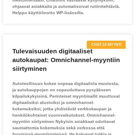
liiketoimintaasi. Chatbotit vastaavat kysymyksiin,
ohjaavat asiakkaita ja automatisoivat rutiinitehtäviä.
Helppo käyttöönotto WP-lisäosilla.
CHAT JA MYYNTI
Tulevaisuuden digitaaliset
autokaupat: Omnichannel-myyntiin
siirtyminen
Autoteollisuus kokee nopeaa digitaalista muutosta,
ja autokauppojen on sopeuduttava pysyäkseen
kilpailukykyisinä. Perinteiset myyntimallit muuttuvat
digitaalisiksi alustoiksi ja omnichannel-
kokemuksiksi, jotka yhdistävät verkkokaupan ja
henkilökohtaiset vuorovaikutukset. Omnichannel-
myyntiin siirtyminen Nykyisin asiakkaat odottavat
saumattomia kokemuksia sekä verkossa että
fyysisissä myyntipisteissä. He haluavat tutkia ja