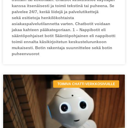
kanssa itsenäisesti ja toimii tekstinä tai puheena. Se
palvelee 24/7, kerää liidejä ja palvelutikettejä
sekä esitietoja henkilökohtaista
asiakaspalvelutilannetta varten. Chatbotit voidaan
jakaa kahteen pääkategoriaan. 1 – Nappibotit eli
sääntöpohjaiset botit Sääntöpohjainen eli nappibotti
toimii ennalta käsikirjoitetun keskustelurunkoon
mukaisesti. Botin rakentaja suunnittelee sekä botin
puheenvuorot
TOIMIVA CHATTI VERKKOSIVUILLE