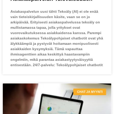
Asiakaspalvelun uusi tähti Tekoäly (AI) ei ole enää
vain tieteiskirjallisuuden käsite, vaan se on jo
arkipäivää. Erityisesti asiakaspalvelussa tekoäly on
mullistamassa tapaa, jolla yritykset ovat
vuorovaikutuksessa asiakkaidensa kanssa. Parempi
asiakaskokemus Tekoälypohjaiset chatbotit ovat yhä
älykkäämpiä ja pystyvät hoitamaan monipuolisesti
asiakkaiden kysymyksiä. Tämä vapauttaa
ihmisagenttien aikaa keskittyä haastavampiin
ongelmiin, mikä parantaa asiakastyytyväisyyttä
entisestään. 24/7-palvelu: Tekoälypohjaiset chatbotit
CHAT JA MYYNTI