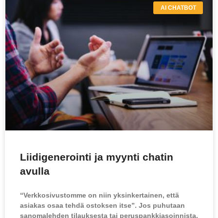
AI CHATBOT
Liidigenerointi ja myynti chatin
avulla
“Verkkosivustomme on niin yksinkertainen, että
asiakas osaa tehdä ostoksen itse”. Jos puhutaan
sanomalehden tilauksesta tai peruspankkiasoinnista,