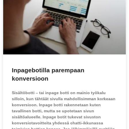
Inpagebotilla parempaan
konversioon
Sisältöbotti – tai inpage botti on mainio työkalu
silloin, kun tähtäät sivulla mahdollisimman korkeaan
konversioon. Inpage botti rakennetaan kuten
tavallinen botti, mutta se upotetaan sivun
sisältöalueelle. Inpage botit tukevat sivuston
konversiotavoitteita yhdessä chatti-ikkunassa
toimivien bottien kanssa. Jos jälkimmäisillä pyritään