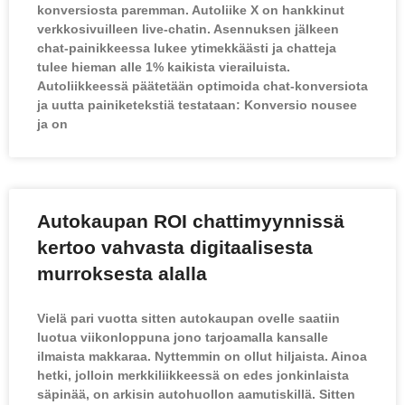
konversiosta paremman. Autoliike X on hankkinut
verkkosivuilleen live-chatin. Asennuksen jälkeen
chat-painikkeessa lukee ytimekkäästi ja chatteja
tulee hieman alle 1% kaikista vierailuista.
Autoliikkeessä päätetään optimoida chat-konversiota
ja uutta painiketekstiä testataan: Konversio nousee
ja on
Autokaupan ROI chattimyynnissä
kertoo vahvasta digitaalisesta
murroksesta alalla
Vielä pari vuotta sitten autokaupan ovelle saatiin
luotua viikonloppuna jono tarjoamalla kansalle
ilmaista makkaraa. Nyttemmin on ollut hiljaista. Ainoa
hetki, jolloin merkkiliikkeessä on edes jonkinlaista
säpinää, on arkisin autohuollon aamutiskillä. Sitten