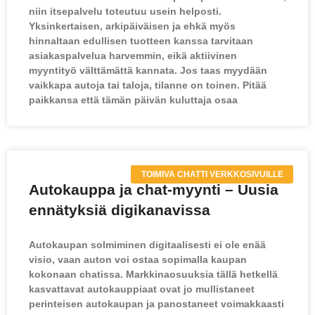
niin itsepalvelu toteutuu usein helposti.
Yksinkertaisen, arkipäiväisen ja ehkä myös
hinnaltaan edullisen tuotteen kanssa tarvitaan
asiakaspalvelua harvemmin, eikä aktiivinen
myyntityö välttämättä kannata. Jos taas myydään
vaikkapa autoja tai taloja, tilanne on toinen. Pitää
paikkansa että tämän päivän kuluttaja osaa
TOIMIVA CHATTI VERKKOSIVUILLE
Autokauppa ja chat-myynti – Uusia
ennätyksiä digikanavissa
Autokaupan solmiminen digitaalisesti ei ole enää
visio, vaan auton voi ostaa sopimalla kaupan
kokonaan chatissa. Markkinaosuuksia tällä hetkellä
kasvattavat autokauppiaat ovat jo mullistaneet
perinteisen autokaupan ja panostaneet voimakkaasti