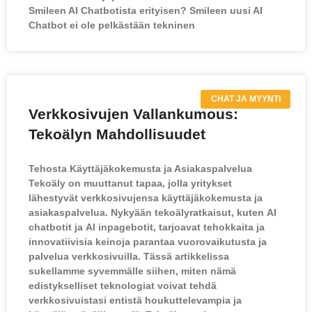
Smileen AI Chatbotista erityisen? Smileen uusi AI
Chatbot ei ole pelkästään tekninen
CHAT JA MYYNTI
Verkkosivujen Vallankumous:
Tekoälyn Mahdollisuudet
Tehosta Käyttäjäkokemusta ja Asiakaspalvelua
Tekoäly on muuttanut tapaa, jolla yritykset
lähestyvät verkkosivujensa käyttäjäkokemusta ja
asiakaspalvelua. Nykyään tekoälyratkaisut, kuten AI
chatbotit ja AI inpagebotit, tarjoavat tehokkaita ja
innovatiivisia keinoja parantaa vuorovaikutusta ja
palvelua verkkosivuilla. Tässä artikkelissa
sukellamme syvemmälle siihen, miten nämä
edistykselliset teknologiat voivat tehdä
verkkosivuistasi entistä houkuttelevampia ja