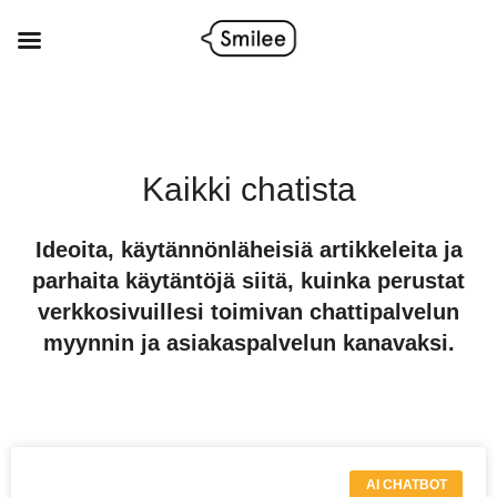
Siirry
sisältöön
Kaikki chatista
Ideoita, käytännönläheisiä artikkeleita ja
parhaita käytäntöjä siitä, kuinka perustat
verkkosivuillesi toimivan chattipalvelun
myynnin ja asiakaspalvelun kanavaksi.
P
P
P
AI CHATBOT
a
a
a