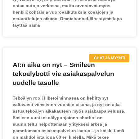
ostaa autoja verkossa, mutta arvostavat myös
henkilökohtaisia vuorovaikutuksia koeajojen ja
neuvottelujen aikana. Omnichannel-lähestymistapa
täyttää nämä
CHAT JA MYYNTI
AI:n aika on nyt – Smileen
tekoälybotti vie asiakaspalvelun
uudelle tasolle
Tekoälyn rooli liiketoiminnassa on kehittynyt
valtavasti viimeisten vuosien aikana, ja nyt on aika
astua tekoälyn aikakauteen myös asiakaspalvelussa.
Smileen uusi tekoälypohjainen chatbot on
suunniteltu helpottamaan yrityksesi arkea ja
parantamaan asiakaspalvelun laatua – ja kaikki tämä
on mahdollista jopa 60 eri kielellä. Mikä tekee