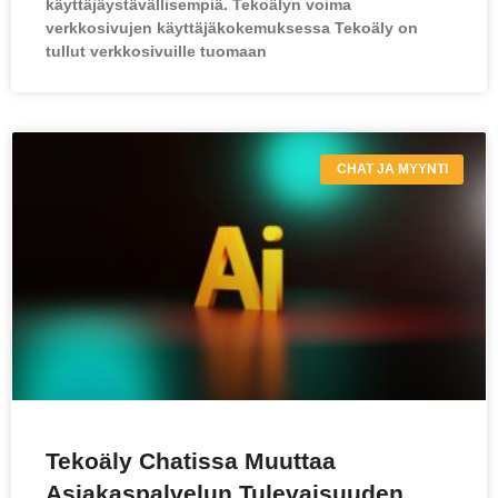
käyttäjäystävällisempiä. Tekoälyn voima
verkkosivujen käyttäjäkokemuksessa Tekoäly on
tullut verkkosivuille tuomaan
CHAT JA MYYNTI
Tekoäly Chatissa Muuttaa
Asiakaspalvelun Tulevaisuuden