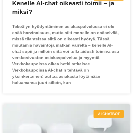
Kenelle AI-chat oikeasti toimii – ja
g
g
g
miksi?
e
e
e
Tekoälyn hyödyntäminen asiakaspalvelussa ei ole
enää harvinaisuus, mutta silti monelle on epäselvää,
missä tilanteissa siitä on oikeasti hyötyä. Tässä
muutamia havaintoja matkan varrelta – kenelle AI-
chat sopii ja milloin siitä voi tulla aidosti toimiva osa
verkkosivuston asiakaspalvelua ja myyntiä.
Verkkokaupoissa oikea hetki ratkaisee
Verkkokaupoissa AI-chatin tehtävä on
yksinkertainen: auttaa asiakasta löytämään
haluamansa juuri silloin, kun
AI CHATBOT