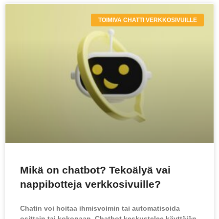
TOIMIVA CHATTI VERKKOSIVUILLE
Mikä on chatbot? Tekoälyä vai
nappibotteja verkkosivuille?
Chatin voi hoitaa ihmisvoimin tai automatisoida
osittain tai kokonaan. Chatbot keskustelee käyttäjän