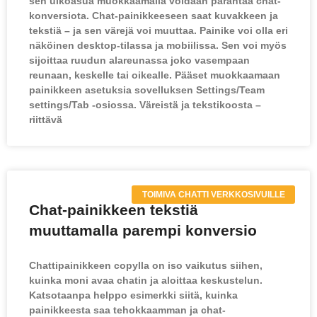
sen ulkoasua muokkaamalla voidaan parantaa chat-
konversiota. Chat-painikkeeseen saat kuvakkeen ja
tekstiä – ja sen värejä voi muuttaa. Painike voi olla eri
näköinen desktop-tilassa ja mobiilissa. Sen voi myös
sijoittaa ruudun alareunassa joko vasempaan
reunaan, keskelle tai oikealle. Pääset muokkaamaan
painikkeen asetuksia sovelluksen Settings/Team
settings/Tab -osiossa. Väreistä ja tekstikoosta –
riittävä
TOIMIVA CHATTI VERKKOSIVUILLE
Chat-painikkeen tekstiä
muuttamalla parempi konversio
Chattipainikkeen copylla on iso vaikutus siihen,
kuinka moni avaa chatin ja aloittaa keskustelun.
Katsotaanpa helppo esimerkki siitä, kuinka
painikkeesta saa tehokkaamman ja chat-