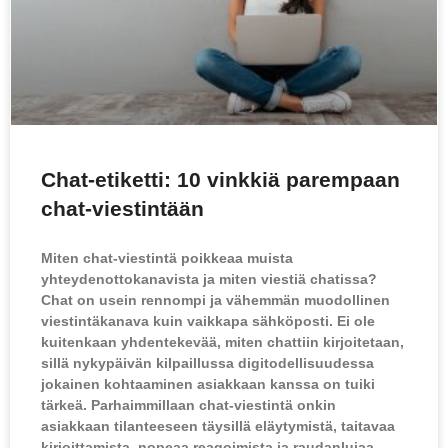
Chat-etiketti: 10 vinkkiä parempaan
chat-viestintään
Miten chat-viestintä poikkeaa muista
yhteydenottokanavista ja miten viestiä chatissa?
Chat on usein rennompi ja vähemmän muodollinen
viestintäkanava kuin vaikkapa sähköposti. Ei ole
kuitenkaan yhdentekevää, miten chattiin kirjoitetaan,
sillä nykypäivän kilpaillussa digitodellisuudessa
jokainen kohtaaminen asiakkaan kanssa on tuiki
tärkeä. Parhaimmillaan chat-viestintä onkin
asiakkaan tilanteeseen täysillä eläytymistä, taitavaa
kirjoittamista, nopeaa reagoimista ja raudanlujaa