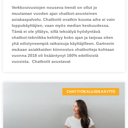
Verkkosivustojen nouseva trendi on ollut jo
muutaman vuoden ajan chatbot-avusteinen
asiakaspalvelu. Chatbotit ovatkin kuuma aihe ei vain
loppukäyttäjien, vaan myös median keskuudessa.
Tämä ei ole yllätys, sillä tekoälyä hyödyntävä
chatbot-tekniikka kehittyy koko ajan ja tarjoaa siten
yhä edistyneempiä ratkaisuja käyttäjilleen. Gartnerin
mukaan asiakkaiden kiinnostus chatbotteja kohtaan
vuonna 2018 oli lisääntynyt 160% edellisistä
vuosista. Chatbotit avustavat
CHAT-TYÖKALUJEN KÄYTTÖ