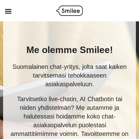
Siirry
sisältöön
Me olemme Smilee!
Suomalainen chat-yritys, jolta saat kaiken
tarvitsemasi tehokkaaseen
asiakaspalveluun.
Tarvitsetko live-chatin, AI Chatbotin tai
niiden yhdistelmän? Me autamme ja
halutessasi hoidamme koko chat-
asiakaspalvelun puolestasi
ammattitiimimme voimin. Tavoitteemme on