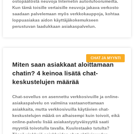
ostopäätöstä neuvoja Internetin autoilufoorumeilta.
Kun tämä toisille vertaisille neuvoja jakava verkosto
saadaan palvelemaan myös verkkokauppoja, kohtaa
loppuasiakas aidon käyttäjäkokemukseen
perustuvan laadukkaan asiakaspalvelun.
CHAT JA MYYNTI
Miten saan asiakkaat aloittamaan
chatin? 4 keinoa lisätä chat-
keskustelujen määrää
Chat-sovellus on asennettu verkkosivuille ja online-
asiakaspalvelu on valmiina vastaanottamaan
asiakkaita, mutta verkkosivuilla käytävien chat-
keskustelujen määrä on alhaisempi kuin toivoit, eikä
online-palvelu lisää asiakastyytyväisyyttä saati
myyntiä toivotulla tavalla. Kuulostaako tutulta?