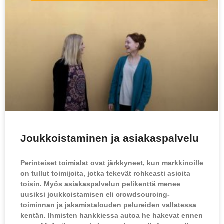
g
g
g
e
e
e
Joukkoistaminen ja asiakaspalvelu
Perinteiset toimialat ovat järkkyneet, kun markkinoille
on tullut toimijoita, jotka tekevät rohkeasti asioita
toisin. Myös asiakaspalvelun pelikenttä menee
uusiksi joukkoistamisen eli crowdsourcing-
toiminnan ja jakamistalouden pelureiden vallatessa
kentän. Ihmisten hankkiessa autoa he hakevat ennen