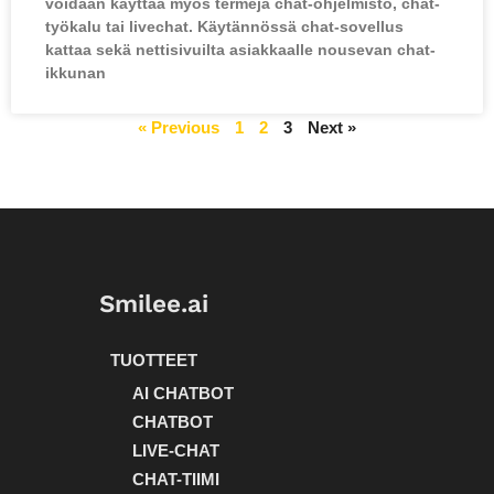
voidaan käyttää myös termejä chat-ohjelmisto, chat-
työkalu tai livechat. Käytännössä chat-sovellus
kattaa sekä nettisivuilta asiakkaalle nousevan chat-
ikkunan
« Previous
1
2
3
Next »
Smilee.ai
TUOTTEET
AI CHATBOT
CHATBOT
LIVE-CHAT
CHAT-TIIMI