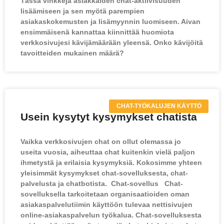
Tässä vinkkejä asiakkaiden chat-aktiivisuuden
lisäämiseen ja sen myötä parempien
asiakaskokemusten ja lisämyynnin luomiseen. Aivan
ensimmäisenä kannattaa kiinnittää huomiota
verkkosivujesi kävijämäärään yleensä. Onko kävijöitä
tavoitteiden mukainen määrä?
CHAT-TYÖKALUJEN KÄYTTÖ
Usein kysytyt kysymykset chatista
Vaikka verkkosivujen chat on ollut olemassa jo
useita vuosia, aiheuttaa chat kuitenkin vielä paljon
ihmetystä ja erilaisia kysymyksiä. Kokosimme yhteen
yleisimmät kysymykset chat-sovelluksesta, chat-
palvelusta ja chatbotista. Chat-sovellus Chat-
sovelluksella tarkoitetaan organisaatioiden oman
asiakaspalvelutiimin käyttöön tulevaa nettisivujen
online-asiakaspalvelun työkalua. Chat-sovelluksesta