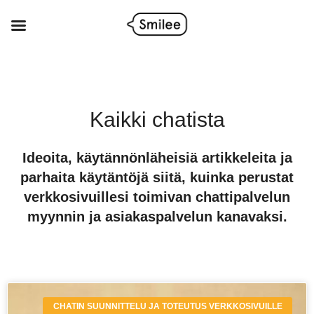
Siirry
sisältöön
Kaikki chatista
Ideoita, käytännönläheisiä artikkeleita ja
parhaita käytäntöjä siitä, kuinka perustat
verkkosivuillesi toimivan chattipalvelun
myynnin ja asiakaspalvelun kanavaksi.
P
P
P
CHATIN SUUNNITTELU JA TOTEUTUS VERKKOSIVUILLE
a
a
a