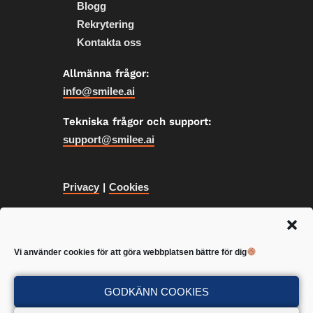
Blogg
Rekrytering
Kontakta oss
Allmänna frågor:
info@smilee.ai
Tekniska frågor och support:
support@smilee.ai
Privacy
|
Cookies
SV
Vi använder cookies för att göra webbplatsen bättre för dig
EN
FI
GODKÄNN COOKIES
SV